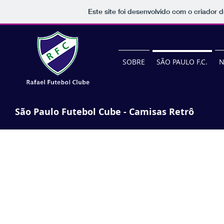
Este site foi desenvolvido com o criador d
SOBRE
SÃO PAULO F.C.
N
São Paulo Futebol Cube - Camisas Retrô
Retrô 1933 (Home)
"São
Paulo
da
Floresta"
Ano:
2011
Marca:
Liga
Retrô
Presente